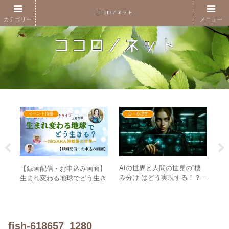
カテゴリー
メニュー
イベント情報
心・心理学
AIの世界と人間の世界の”棲
新
画
【録画配信・お申込み画面】
み分け”はどう実現する！？ –
し”
）あ
生まれ変わる地球でどう生き
”シンギュラリティ”は恐怖な
元
ャ
る？～GESARA発動後の世界
のか？
～
fish-618657_1280