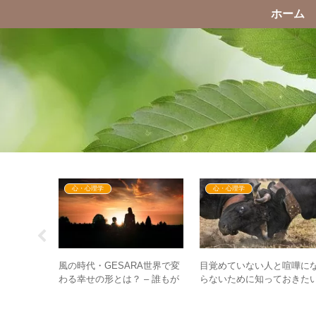
ホーム
心・心理学
心・心理学
 お帰り 寅
目覚めていない人と喧嘩に
風の時代・GESARA世界で変
旧作品のシ
らないために知っておきた
わる幸せの形とは？ – 誰もが
！
こと – もはや別の世界を見
ずっと続く幸せを手にする時
いる！？
代へ