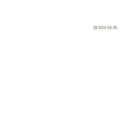
ク
方
2024.04.05