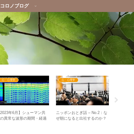
コロノブログ
心・心理学
心・心理学
心・心理
2023年6月】シューマン共
ニッポンおとぎ話 – No.2：な
Googl
振の異常な波形の期間・経過
ぜ朝になると出社するのか？
弱体化が進
まとめ
時間の使い方に関する幻想
けるのは
ように！