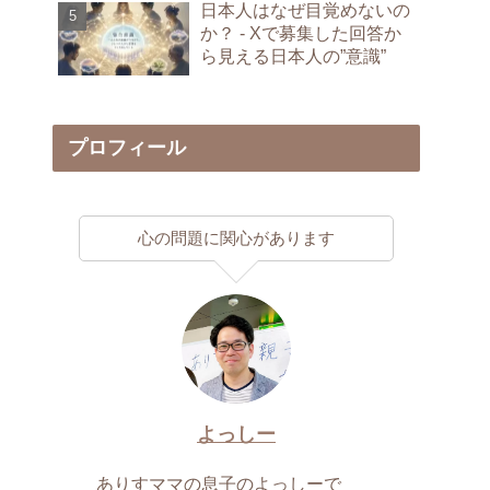
日本人はなぜ目覚めないの
か？ - Xで募集した回答か
ら見える日本人の”意識”
プロフィール
心の問題に関心があります
よっしー
ありすママの息子のよっしーで