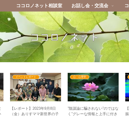
ココロノネット相談室
お話し会・交流会
コ
イベントレポート
心・心理学
な
【レポート】2023年9月8日
”陰謀論に騙されない”のではな
【
い
（金）ありすママ新世界の子
く”グレーな情報と上手に付き
て
育てを語る！育てた親と育て
合う”ために② – 仏教から考え
られた息子のぶっちゃけトー
るグレーな情報との付き合い