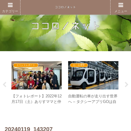
カテゴリー
メニュー
イベントレポート
心・心理学
【フォトレポート】2022年12
自動運転の車が走り出す世界
ク
映
月17日（土）ありすママと仲
へ – タクシーアプリGOは自
古屋
ー
間たちのコスプレパーティー
動運転の世界を見据えて作ら
トー
こ
in名古屋
れていた！？
？）
め
20240119_143207