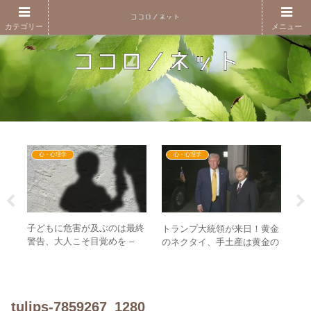
カテゴリー
メニュー
心・心理学
心・心理学
子どもに危害が及ぶのは最終
ア
3
トランプ大統領が来日！黄金
警告、大人こそ目覚めを –
世
ママ
のネクタイ、手土産は黄金の
「まやまやぽん！」・ジャニ
い
名
ゴルフボールと黄金づく
ーズ問題に通じるもの
段
親会
し！？
tulips-7859267_1280