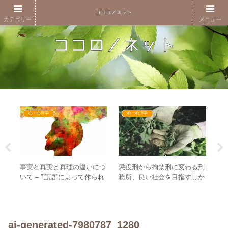
カテゴリー
メニュー
心・心理学
心・心理学
葉の
事実と真実と真理の違いにつ
懲役刑から拘禁刑に変わる刑
エ
シ
いて – ”言語”によって作られ
務所、良い社会を目指すしか
な
じる
る幻想から実体の世界へ
ない！？ – ”社会の荒波”はDS
–
が作った？
廃
ai-generated-7980787_1280