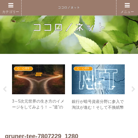
カテゴリー
メニュー
心・心理学
心・心理学
3～5次元世界の生き方のイメ
の
銀行が暗号資産分野に参入で
【
ージをしてみよう！ – ”道”の
テ
淘汰が進む！そして不換紙幣
の
進み方にたとえて理解する
から金本位制復活へ！？
会i
gruner-tee-7807229_1280