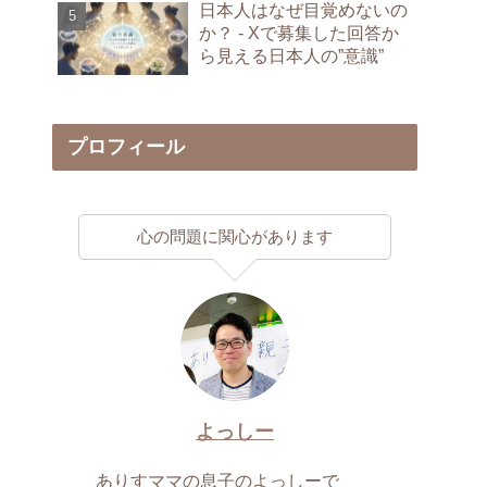
日本人はなぜ目覚めないの
か？ - Xで募集した回答か
ら見える日本人の”意識”
プロフィール
心の問題に関心があります
よっしー
ありすママの息子のよっしーで