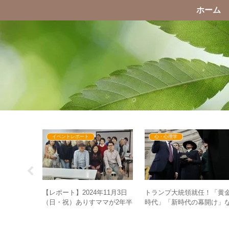
ホーム
イベントレポート
心・心理学
ディ新厚生
トランプ大統領就任！「黄
【レポート】2024年11月3日
換 – 主
時代」「新時代の幕開け」
（日・祝）ありすママが2年半
け見る方が
ど新世界を思わせる演説も
ぶりの神戸でGESARAと次元
書には手を置かない！？
上昇を語る！～地球の新たな