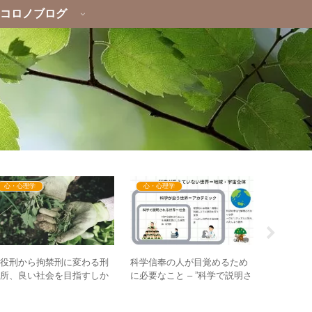
コロノブログ
心・心理学
心・心理学
イベント
懲役刑から拘禁刑に変わる刑
科学信奉の人が目覚めるため
【お申し込
務所、良い社会を目指すしか
に必要なこと – ”科学で説明さ
月23日
い！？ – ”社会の荒波”はDS
れる世界”は人間社会だけ！？
トークライ
が作った？