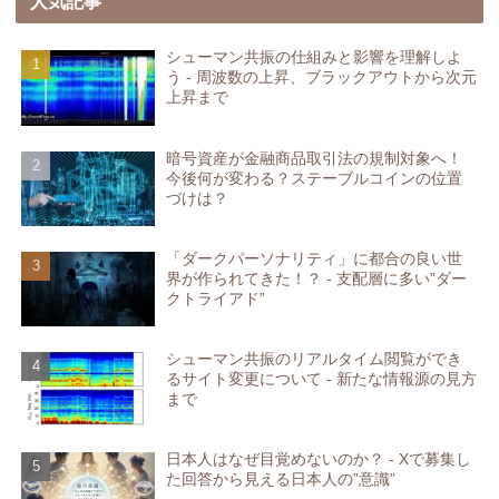
人気記事
シューマン共振の仕組みと影響を理解しよ
う - 周波数の上昇、ブラックアウトから次元
上昇まで
暗号資産が金融商品取引法の規制対象へ！
今後何が変わる？ステーブルコインの位置
づけは？
「ダークパーソナリティ」に都合の良い世
界が作られてきた！？ - 支配層に多い”ダー
クトライアド”
シューマン共振のリアルタイム閲覧ができ
るサイト変更について - 新たな情報源の見方
まで
日本人はなぜ目覚めないのか？ - Xで募集し
た回答から見える日本人の”意識”