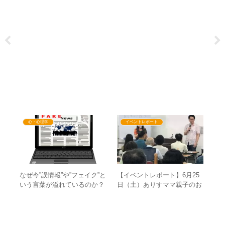
心・心理学
イベントレポート
シ
ま
なぜ今”誤情報”や”フェイク”と
【イベントレポート】6月25
ム
事や
いう言葉が溢れているのか？
日（土）ありすママ親子のお
つ
行具
– 誤情報・偽情報の問題で隠
話し会in横浜 – ”新世界への第
ま
したいもの
1歩を踏み出そう”という副題
に込めたもの