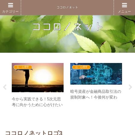
カテゴリー
メニュー
心・心理学
心・心理学
暗号資産が金融商品取引法の
規制対象へ！今後何が変わ
今から実践できる！5次元思
0日
【
る？ステーブルコインの位置
考に向かうために心がけたい
面】
づけは？
4つのこと
金の
り
時代
ル
ココロノネットロゴ3