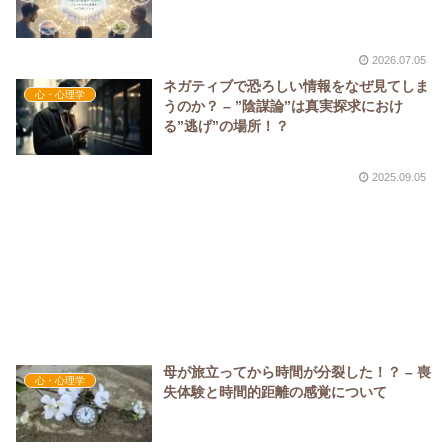
2026.07.05
ネガティブで恐ろしい情報をなぜ見てしま
心・心理学
うのか？ – ”陰謀論”は真実探求におけ
る”逃げ”の場所！？
2025.09.05
母が旅立ってから時間が分裂した！？ – 喪
心・心理学
失体験と時間的距離の感覚について