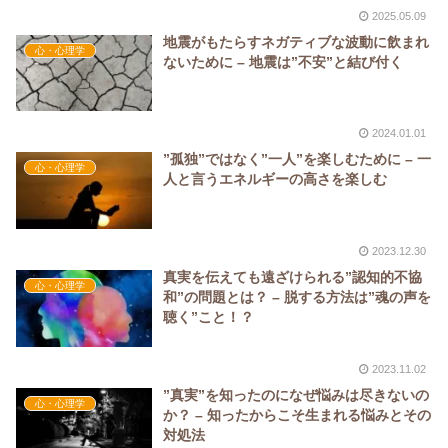
2025.05.09
地震がもたらすネガティブな波動に飲まれ
心・心理学
ないために – 地震は”不安”と結び付く
2024.01.01
”孤独”ではなく”一人”を楽しむために – 一
心・心理学
人と言うエネルギーの高さを楽しむ
2023.12.30
真実を伝えても遠ざけられる”認知的不協
心・心理学
和”の問題とは？ – 脱する方法は”魂の声を
聴く”こと！？
2023.11.02
”真実”を知ったのになぜ悩みは尽きないの
心・心理学
か？ – 知ったからこそ生まれる悩みとその
対処法