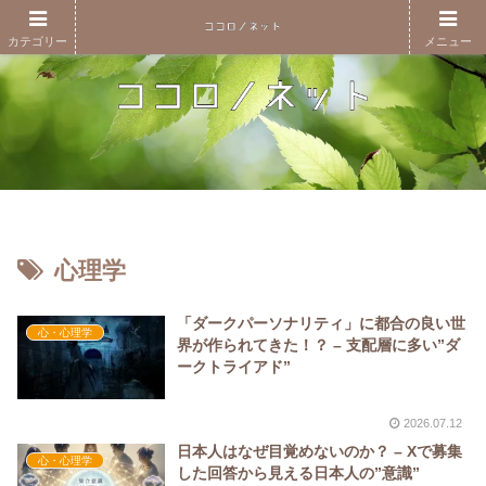
カテゴリー
メニュー
心理学
「ダークパーソナリティ」に都合の良い世
心・心理学
界が作られてきた！？ – 支配層に多い”ダ
ークトライアド”
2026.07.12
日本人はなぜ目覚めないのか？ – Xで募集
心・心理学
した回答から見える日本人の”意識”