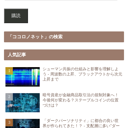
購読
「ココロノネット」の検索
人気記事
シューマン共振の仕組みと影響を理解しよ
う - 周波数の上昇、ブラックアウトから次元
上昇まで
暗号資産が金融商品取引法の規制対象へ！
今後何が変わる？ステーブルコインの位置
づけは？
「ダークパーソナリティ」に都合の良い世
界が作られてきた！？ - 支配層に多い”ダー