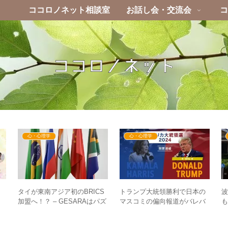
ココロノネット相談室
お話し会・交流会
コ
心・心理学
心・心理学
タイが東南アジア初のBRICS
トランプ大統領勝利で日本の
】
加盟へ！？ – GESARAはパズ
マスコミの偏向報道がバレバ
も
！
ルを組み立てるように完成す
レ？ – 大統領選でまず起きる
ー
る
日本人への影響は