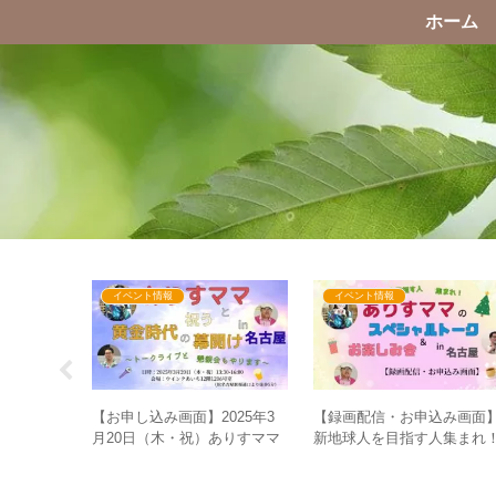
ホーム
イベント情報
イベント情報
氏が「お金
【お申し込み画面】2025年3
【録画配信・お申込み画面
」と発言し
月20日（木・祝）ありすママ
新地球人を目指す人集まれ
SARAの世
と祝う黄金時代の幕開けin名
ありすママのスペシャルト
古屋～トークライブと懇親会
ク&お楽しみ会in名古屋