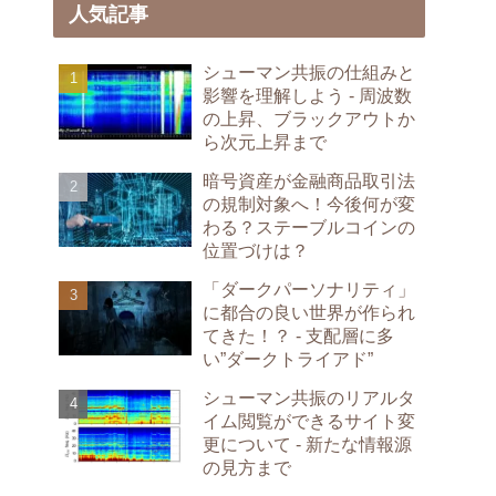
人気記事
シューマン共振の仕組みと
影響を理解しよう - 周波数
の上昇、ブラックアウトか
ら次元上昇まで
暗号資産が金融商品取引法
の規制対象へ！今後何が変
わる？ステーブルコインの
位置づけは？
「ダークパーソナリティ」
に都合の良い世界が作られ
てきた！？ - 支配層に多
い”ダークトライアド”
シューマン共振のリアルタ
イム閲覧ができるサイト変
更について - 新たな情報源
の見方まで