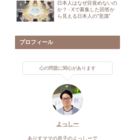
日本人はなぜ目覚めないの
か？ - Xで募集した回答か
ら見える日本人の”意識”
プロフィール
心の問題に関心があります
よっしー
ありすママの息子のよっしーで