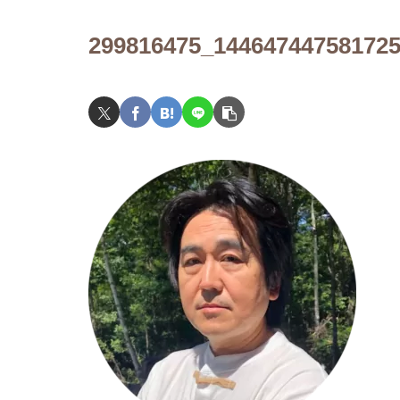
もやります～
299816475_14464744758172