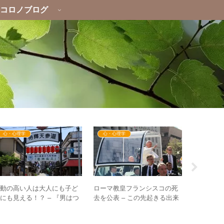
コロノブログ
心・心理学
心・心理学
心・心理
波動の高い人は大人にも子ど
ローマ教皇フランシスコの死
テレビニュ
にも見える！？ – 『男はつ
去を公表 – この先起きる出来
口にする
らいよ』の寅さんの佇まいと
事・プランとは？
サイン？ 
は
に過ぎな