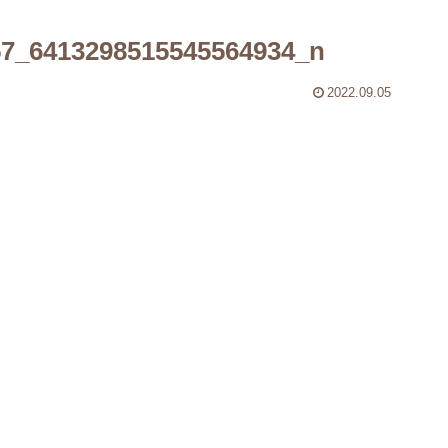
57_6413298515545564934_n
2022.09.05