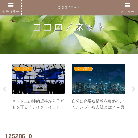
カテゴリー
メニュー
心・心理学
心・心理学
ネット上の性的虐待から子ど
自分に必要な情報を集めるご
2年
「
もを守る「テイク・イット・
くシンプルな方法とは？ – 良
マと
「
ダウン法」は新世界の法
い情報は”自分”に集まって来
野
し
律！？
る
か
125286_0