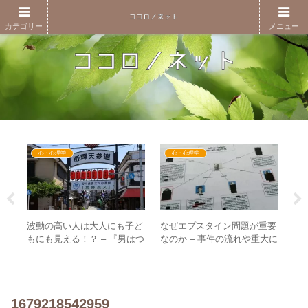
カテゴリー
メニュー
心・心理学
心・心理学
タイ
波動の高い人は大人にも子ど
なぜエプスタイン問題が重要
オ
更に
もにも見える！？ – 『男はつ
なのか – 事件の流れや重大に
日
見方
らいよ』の寅さんの佇まいと
なっているポイントとは？
– 
は
に
1679218542959