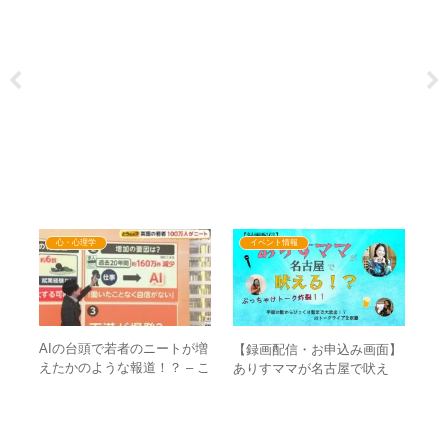
心・心理学
イベント情報
男性
AIの台頭で若者のニートが増
【録画配信・お申込み画面】
「
いて
えたかのような報道！？ – こ
ありすママが名古屋で吠え
れる
れがメディアの印象操作のや
る！？ぶっちゃけトーク炸
日
り方の典型例！
裂！！