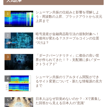
人気記事
シューマン共振の仕組みと影響を理解しよ
う - 周波数の上昇、ブラックアウトから次元
上昇まで
暗号資産が金融商品取引法の規制対象へ！
今後何が変わる？ステーブルコインの位置
づけは？
「ダークパーソナリティ」に都合の良い世
界が作られてきた！？ - 支配層に多い”ダー
クトライアド”
シューマン共振のリアルタイム閲覧ができ
るサイト変更について - 新たな情報源の見方
まで
日本人はなぜ目覚めないのか？ - Xで募集し
た回答から見える日本人の”意識”