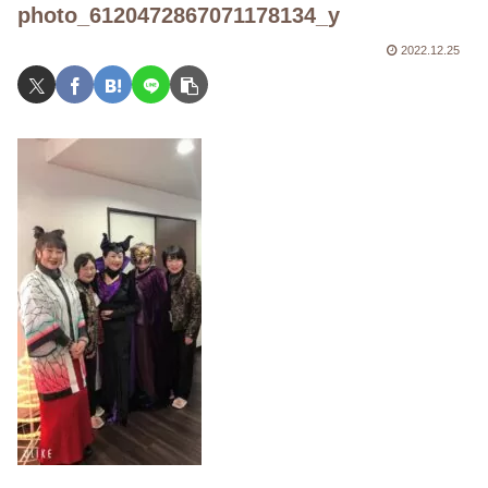
photo_6120472867071178134_y
2022.12.25