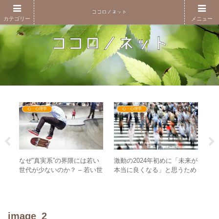
カテゴリー
メニュー
心・心理学
心・心理学
なぜ”真実系”の界隈には若い
激動の2024年初めに「未来が
のは
【
世代が少ないのか？ – 若い世
本当に良くなる」と思うため
ラト
月
代を巻き込んでいく方法とは
に必要なことは？ – 俯瞰と自
る分
間
身の安心を得る
image_2