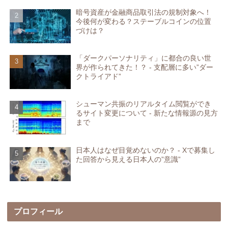
暗号資産が金融商品取引法の規制対象へ！
今後何が変わる？ステーブルコインの位置
づけは？
「ダークパーソナリティ」に都合の良い世
界が作られてきた！？ - 支配層に多い”ダー
クトライアド”
シューマン共振のリアルタイム閲覧ができ
るサイト変更について - 新たな情報源の見方
まで
日本人はなぜ目覚めないのか？ - Xで募集し
た回答から見える日本人の”意識”
プロフィール