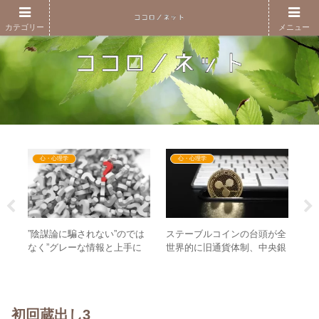
カテゴリー
メニュー
心・心理学
心・心理学
り出
”陰謀論に騙されない”のでは
ステーブルコインの台頭が全
勤
世
なく”グレーな情報と上手に
世界的に旧通貨体制、中央銀
は
へ
付き合う”ために① – コロナ
行制度を崩す方向へ加速す
さ
騒動から陰謀論叩きの誤解ま
る！？
る
で
初回蔵出し3