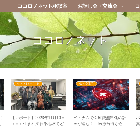
ココロノネット相談室
お話し会・交流会
コ
イベントレポート
心・心理学
こ
【レポート】2023年11月19日
ベトナムで医療費無料化の計
パ
化
（日）生まれ変わる地球でど
画が進む！ – 医療分野から
真
う生きる？～GESARA発動後
GESARAが一気に進む！？
の世界～