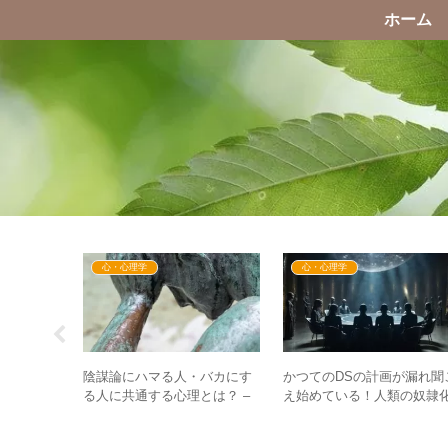
ホーム
心・心理学
心・心理学
陰謀論にハマる人・バカにす
かつてのDSの計画が漏れ聞
」の審議が難
る人に共通する心理とは？ –
え始めている！人類の奴隷
可決すれば
真実を語る人・陰謀論を語る
計画に文明破壊計画も終わ
暗号資産が
人の見分け方
り！？