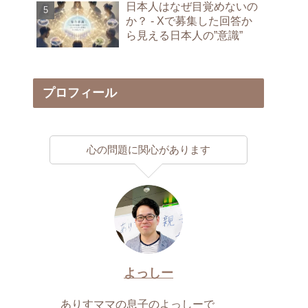
日本人はなぜ目覚めないの
か？ - Xで募集した回答か
ら見える日本人の”意識”
プロフィール
心の問題に関心があります
よっしー
ありすママの息子のよっしーで