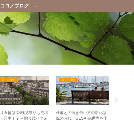
コロノブログ
心・心理学
心・心理学
心・心理
リ五輪はDS残党祭りも崩壊
仕事との向き合い方の変化は
「頑張る
っ只中！？ – 開会式パフォ
風の時代、GESARA世界を予
み出す？”
ーマンスへの反応に見る棲み
感させる！？ – 「FIRE」とい
く”捨てる
分けも
う生き方