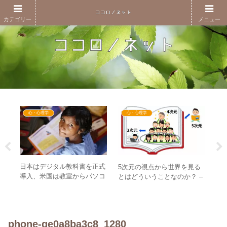
カテゴリー
メニュー
心・心理学
心・心理学
日本はデジタル教科書を正式
コ
5次元の視点から世界を見る
導入、米国は教室からパソコ
た
させ
とはどういうことなのか？ –
ンが消える！？ – 新世界に相
覚
よ」
”おとぎの国”の支配の物語
応しいのは？
う
phone-ge0a8ba3c8_1280