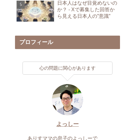
日本人はなぜ目覚めないの
か？ - Xで募集した回答か
ら見える日本人の”意識”
プロフィール
心の問題に関心があります
よっしー
ありすママの息子のよっしーで