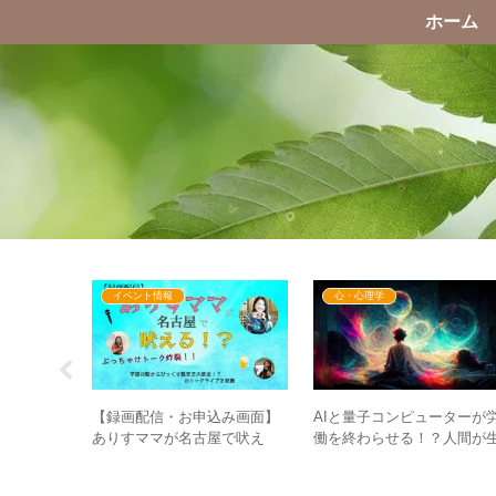
ホーム
イベント情報
心・心理学
は細菌、そ
【録画配信・お申込み画面】
AIと量子コンピューターが
症で煽
ありすママが名古屋で吠え
働を終わらせる！？人間が
共存の感覚
る！？ぶっちゃけトーク炸
きる”意味”を見出す時代へ
裂！！