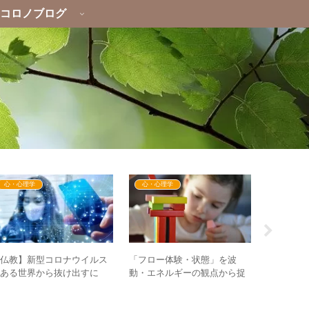
コロノブログ
心・心理学
心・心理学
心・心理
【仏教】新型コロナウイルス
「フロー体験・状態」を波
2022年
のある世界から抜け出すに
動・エネルギーの観点から捉
振と重なっ
？ – 仏教の説く”心の世
え直す – フロー体験に入るた
大切にさ
”から考える
めに重要な要素とは？
めに」動