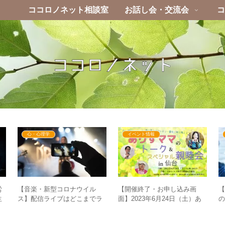
ココロノネット相談室
お話し会・交流会
コ
心・心理学
イベント情報
【音楽・新型コロナウイル
労
【開催終了・お申し込み画
ス】配信ライブはどこまでラ
生
面】2023年6月24日（土）あ
イブに迫れるのか？ – コロナ
は
りすママのトーク&スペシャ
禍から見える”息を交わす”こと
界
ル親睦会in仙台