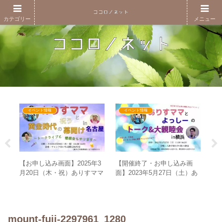
カテゴリー
メニュー
イベント情報
イベント情報
」
ト
【お申し込み画面】2025年3
【開催終了・お申し込み画
ー
暴
月20日（木・祝）ありすママ
面】2023年5月27日（土）あ
な違
痣
と祝う黄金時代の幕開けin名
りすママとよっしーのトーク
の
古屋～トークライブと懇親会
&大親睦会in横浜
もやります～
mount-fuji-2297961_1280