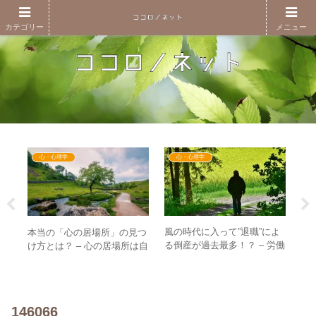
カテゴリー
メニュー
心・心理学
心・心理学
風の時代に入って”退職”によ
大
画
本当の「心の居場所」の見つ
る倒産が過去最多！？ – 労働
る
）あ
け方とは？ – 心の居場所は自
のない世界を想像してみよう
も
ャ
ら作り出しても良い
は
146066