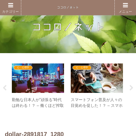
カテゴリー
メニュー
心・心理学
心・心理学
は？
勤勉な日本人が”頑張る”時代
スマートフォン普及が人々の
つ
す
は終わる！？ – 働くほど搾取
目覚めを促した！？ – スマホ
当
される構造がついに解体され
時代に重要な”繋がり”と”棲み
宇
る
分け”の感覚
む
dollar-2891817_1280