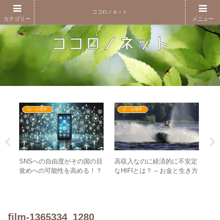
カテゴリー
メニュー
心・心理学
心・心理学
政
棲
SNSへの自由度がその国の目
高収入なのに経済的に不安定
み
 –
覚めへの可能性を高める！？
なHIFIとは？ – お金と生き方
右
な
– SNSによくある情報のタイ
は密接に結びつけられている
プとは
film-1365334_1280