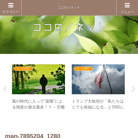
カテゴリー
メニュー
心・心理学
心・心理学
石
風の時代に入って”退職”によ
トランプ大統領が「私たちは
価
ら
る倒産が過去最多！？ – 労働
とても裕福になる」とSNSに
価値
界
のない世界を想像してみよう
投稿！ – ワクワクの世界線に
掃
飛んだ！？
man-7895204_1280