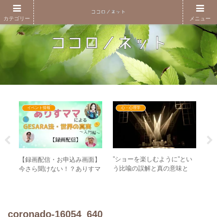
カテゴリー
メニュー
イベント情報
心・心理学
聞
”ショーを楽しむように”とい
【録画配信・お申込み画面】
【レ
奴隷
う比喩の誤解と真の意味と
今さら聞けない！？ありすマ
日
終わ
は？ – 本当に安心して楽しむ
マによるGESARA法・世界の
謝
ために
真実～入門編～
も
ま
coronado-16054_640