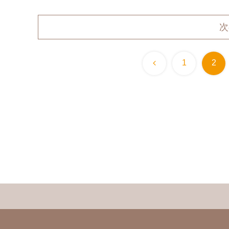
次
前
1
2
へ