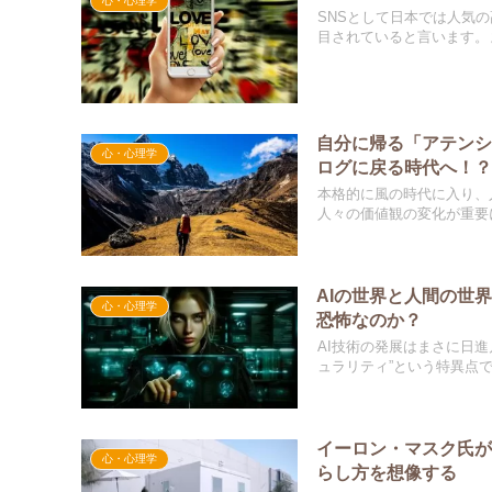
心・心理学
SNSとして日本では人気
目されていると言います。ま
自分に帰る「アテンシ
心・心理学
ログに戻る時代へ！
本格的に風の時代に入り、
人々の価値観の変化が重要に
AIの世界と人間の世界
心・心理学
恐怖なのか？
AI技術の発展はまさに日進
ュラリティ”という特異点で.
イーロン・マスク氏が住
心・心理学
らし方を想像する