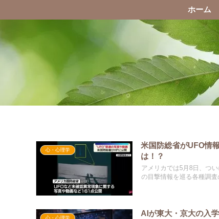
ホーム
米国防総省がUFO情
心・心理学
は！？
アメリカでは5月8日、つい
の目撃情報を巡る各種調査の.
AIが東大・京大の入
心・心理学