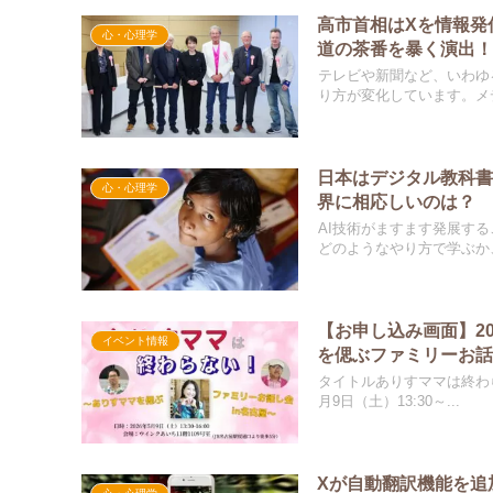
高市首相はXを情報発
心・心理学
道の茶番を暴く演出
テレビや新聞など、いわゆ
り方が変化しています。メデ
日本はデジタル教科書
心・心理学
界に相応しいのは？
AI技術がますます発展す
どのようなやり方で学ぶか、
【お申し込み画面】2
イベント情報
を偲ぶファミリーお話
タイトルありすママは終わら
月9日（土）13:30～...
Xが自動翻訳機能を追