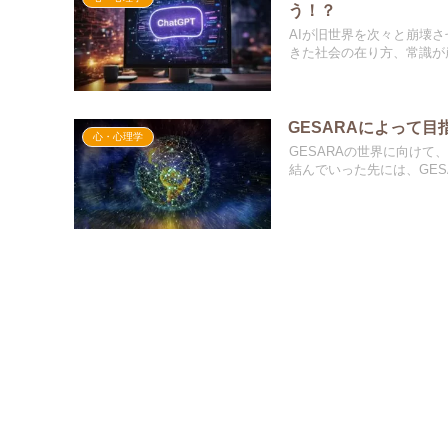
う！？
AIが旧世界を次々と崩壊
きた社会の在り方、常識が崩
GESARAによって目
心・心理学
GESARAの世界に向け
結んでいった先には、GESA.