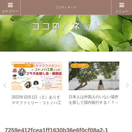
カテゴリー
メニュー
イベント情報
心・心理学
量
日本人は外国人のいない場所
2022年10月1日（土）ありす
【
京区
を探して国内旅行する！？ –
ママファミリー・コトノハ工
2
法
日本人は日本人のいる場所に
房によるコラボお話し会・座
マ
行きたい！
談会 企画紹介
て
っ
7259e412fcea1ff1630b36e6f0cf08a2-1