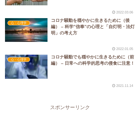
2022.03.06
コロナ騒動を穏やかに生きるために（後
心・心理学
編） – 科学”信奉”の心理と「自灯明・法灯
明」の考え方
2022.01.05
コロナ騒動でも穏やかに生きるために（前
心・心理学
編） – 日常への科学的思考の侵食に注意！
2021.11.14
スポンサーリンク