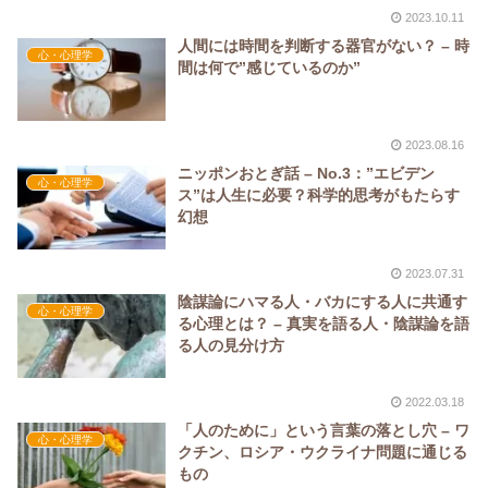
2023.10.11
人間には時間を判断する器官がない？ – 時
心・心理学
間は何で”感じているのか”
2023.08.16
ニッポンおとぎ話 – No.3：”エビデン
心・心理学
ス”は人生に必要？科学的思考がもたらす
幻想
2023.07.31
陰謀論にハマる人・バカにする人に共通す
心・心理学
る心理とは？ – 真実を語る人・陰謀論を語
る人の見分け方
2022.03.18
「人のために」という言葉の落とし穴 – ワ
心・心理学
クチン、ロシア・ウクライナ問題に通じる
もの