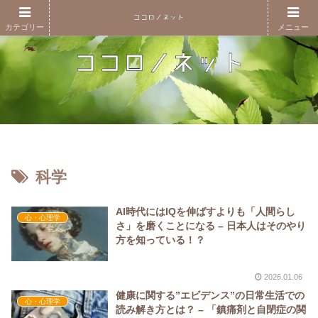
カテゴリー
メニュー
科学
AI時代にはIQを伸ばすよりも「人間らし
心・心理学
さ」を磨くことになる – 日本人はそのやり
方を知っている！？
2026.01.06
健康に関する”エビデンス”の日常生活での
心・心理学
読み解き方とは？ – 「鎮痛剤と自閉症の関