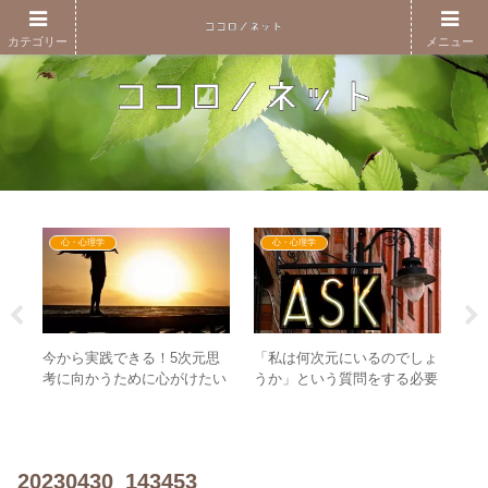
カテゴリー
メニュー
心・心理学
心・心理学
の部
今から実践できる！5次元思
「私は何次元にいるのでしょ
悪
次元
考に向かうために心がけたい
うか」という質問をする必要
去
めに
4つのこと
がない3つの理由とは？
フ
ぶ
20230430_143453