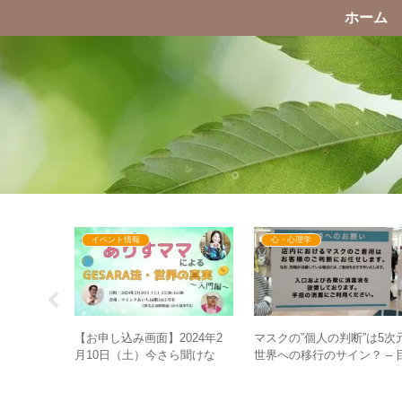
ホーム
イベント情報
心・心理学
然に
【お申し込み画面】2024年2
マスクの”個人の判断”は5次
き込まれ
月10日（土）今さら聞けな
世界への移行のサイン？ – 
和感がさら
い！？ありすママによる
覚めた人が読み取るべき真
GESARA法・世界の真実～入
意味