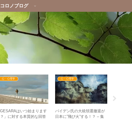
コロノブログ
心・心理学
心・心理学
イベント
GESARAはいつ始まります
バイデン氏の大統領選撤退が
【お申し込
か？」に対する本質的な回答
日本に”飛び火”する！？ – 集
月9日（
は何か – ”お金”よりもずっ
合意識が崩壊イベントを加速
らない！
と大切なこと
させる？
ファミリー