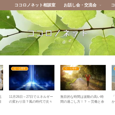
ココロノネット相談室
お話し会・交流会
コ
心・心理学
心・心理学
11月26日～27日でエネルギー
無目的な時間は波動の高い時
「
元
の変わり目？風の時代で次々
間の過ごし方！？ – 労働と余
目
とダブルスタンダードが暴か
暇の世界から脱するために
と
の
れる