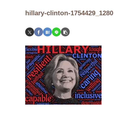
門編～
hillary-clinton-1754429_1280