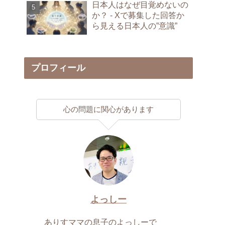
日本人はなぜ目覚めないの
か？ - Xで募集した回答か
ら見える日本人の”意識”
プロフィール
心の問題に関心があります
よっしー
ありすママの息子のよっしーで