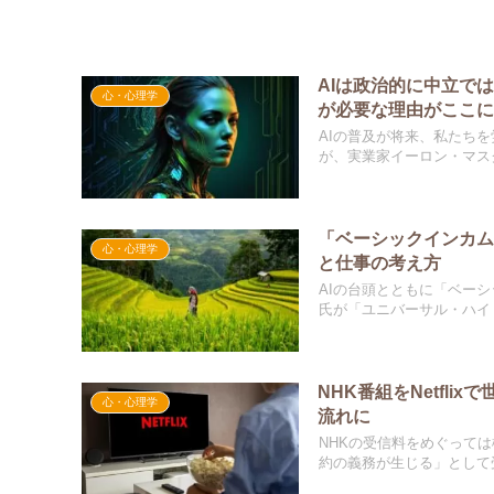
AIは政治的に中立で
心・心理学
が必要な理由がここ
AIの普及が将来、私たち
が、実業家イーロン・マスク
「ベーシックインカム
心・心理学
と仕事の考え方
AIの台頭とともに「ベー
氏が「ユニバーサル・ハイ・
NHK番組をNetfl
心・心理学
流れに
NHKの受信料をめぐって
約の義務が生じる」として受