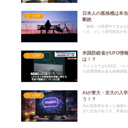
日本人の孤独感は本当
心・心理学
断絶
「孤独」が世界中で大きな
いる、という研究知見が出て
米国防総省がUFO情
心・心理学
は！？
アメリカでは5月8日、つい
の目撃情報を巡る各種調査の.
AIが東大・京大の入
心・心理学
う！？
AIが旧世界を次々と崩壊
きた社会の在り方、常識が崩