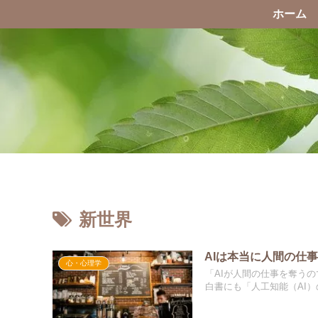
ホーム
新世界
AIは本当に人間の仕
心・心理学
「AIが人間の仕事を奪う
白書にも「人工知能（AI）の