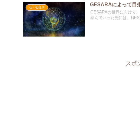
GESARAによって目
心・心理学
GESARAの世界に向け
結んでいった先には、GESA.
スポ