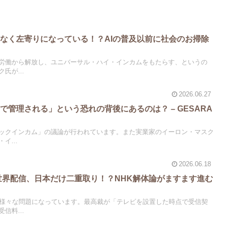
はなく左寄りになっている！？AIの普及以前に社会のお掃除
に
を労働から解放し、ユニバーサル・ハイ・インカムをもたらす、というの
氏が...
2026.06.27
で管理される」という恐れの背後にあるのは？ – GESARA
シックインカム」の議論が行われています。また実業家のイーロン・マスク
イ...
2026.06.18
ixで世界配信、日本だけ二重取り！？NHK解体論がますます進む
は様々な問題になっています。最高裁が「テレビを設置した時点で受信契
信料...