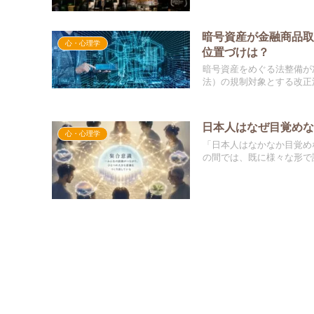
暗号資産が金融商品
心・心理学
位置づけは？
暗号資産をめぐる法整備が
法）の規制対象とする改正法が
日本人はなぜ目覚めな
心・心理学
「日本人はなかなか目覚め
の間では、既に様々な形で議