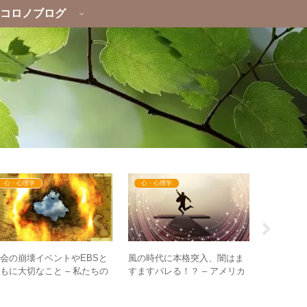
コロノブログ
心・心理学
心・心理学
イベント
会の崩壊イベントやEBSと
風の時代に本格突入、闇はま
【レポート
もに大切なこと – 私たちの
すますバレる！？ – アメリカ
（日）あ
にある”社会”と言う幻想を追
次期政権と日本のメディア報
スペシャル
い出すために
道について