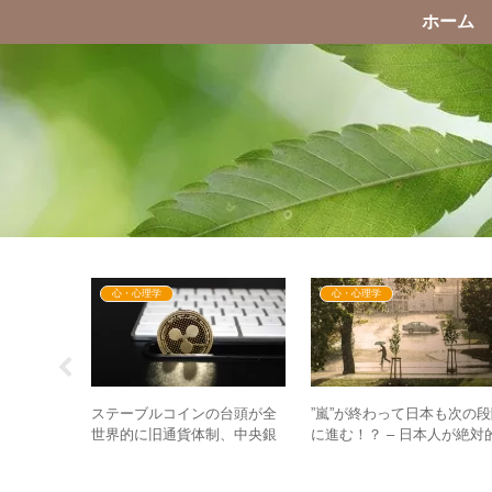
ホーム
心・心理学
心・心理学
かけて人材
ステーブルコインの台頭が全
”嵐”が終わって日本も次の
行の役割が
世界的に旧通貨体制、中央銀
に進む！？ – 日本人が絶対
意味は？
行制度を崩す方向へ加速す
に”信仰”しているものの崩
る！？