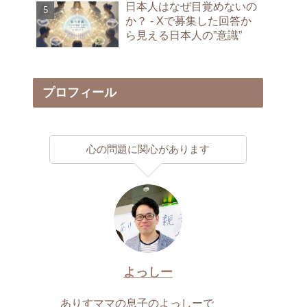
日本人はなぜ目覚めないの
か？ - Xで募集した回答か
ら見える日本人の”意識”
プロフィール
心の問題に関心があります
よっしー
ありすママの息子のよっしーで