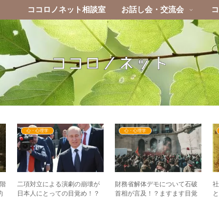
ココロノネット相談室
お話し会・交流会
コ
心・心理学
心・心理学
段階
二項対立による演劇の崩壊が
財務省解体デモについて石破
社
的
日本人にとっての目覚め！？
首相が言及！？ますます目覚
と
壊へ
– ナワリヌイ氏・ワクチン騒
めた人による集合意識が重要
中
動に共通する違和感
なタイミングに