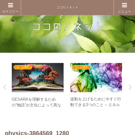
カテゴリー
メニュー
心・心理学
心・心理学
会
波動を上げるために今すぐ行
GESARAを理解するため
3
め
動できる3つのこと – エネル
の”物語”が文化によって異な
の
きれ
ギーの入れ替えをしよう
る！？ – GESARAは救済か
な
調和か
る
physics-3864569_1280