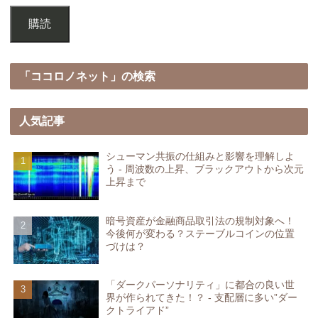
購読
「ココロノネット」の検索
人気記事
シューマン共振の仕組みと影響を理解しよ
う - 周波数の上昇、ブラックアウトから次元
上昇まで
暗号資産が金融商品取引法の規制対象へ！
今後何が変わる？ステーブルコインの位置
づけは？
「ダークパーソナリティ」に都合の良い世
界が作られてきた！？ - 支配層に多い”ダー
クトライアド”