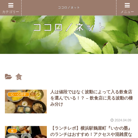
カテゴリー
メニュー
食
人は値段ではなく波動によって入る飲食店
心・心理学
を選んでいる！？ – 飲食店に見る波動の棲
み分け
2024.04.09
【ランチレポ】横浜駅鶴屋町『いかの墨』
食
のランチはおすすめ！アクセスや混雑度な