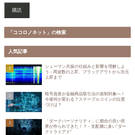
購読
「ココロノネット」の検索
人気記事
シューマン共振の仕組みと影響を理解しよ
う - 周波数の上昇、ブラックアウトから次元
上昇まで
暗号資産が金融商品取引法の規制対象へ！
今後何が変わる？ステーブルコインの位置
づけは？
「ダークパーソナリティ」に都合の良い世
界が作られてきた！？ - 支配層に多い”ダー
クトライアド”