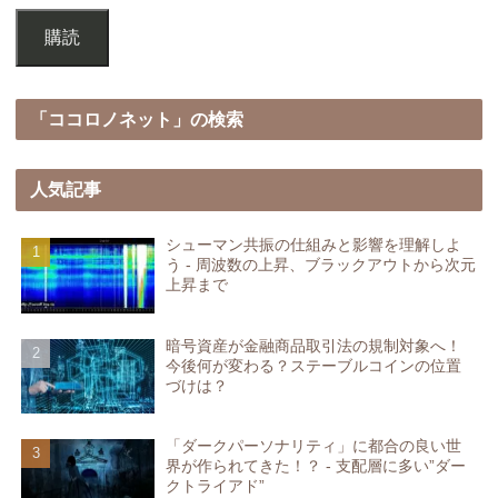
購読
「ココロノネット」の検索
人気記事
シューマン共振の仕組みと影響を理解しよ
う - 周波数の上昇、ブラックアウトから次元
上昇まで
暗号資産が金融商品取引法の規制対象へ！
今後何が変わる？ステーブルコインの位置
づけは？
「ダークパーソナリティ」に都合の良い世
界が作られてきた！？ - 支配層に多い”ダー
クトライアド”